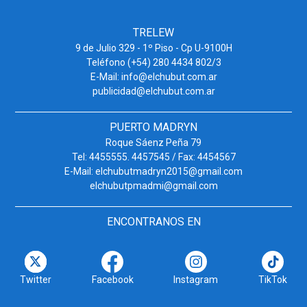
TRELEW
9 de Julio 329 - 1º Piso - Cp U-9100H
Teléfono (+54) 280 4434 802/3
E-Mail: info@elchubut.com.ar
publicidad@elchubut.com.ar
PUERTO MADRYN
Roque Sáenz Peña 79
Tel: 4455555. 4457545 / Fax: 4454567
E-Mail: elchubutmadryn2015@gmail.com
elchubutpmadmi@gmail.com
ENCONTRANOS EN
Twitter
Facebook
Instagram
TikTok