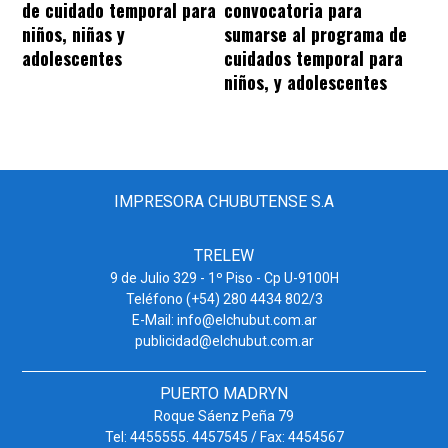
convocatoria para
de cuidado temporal para
sumarse al programa de
niños, niñas y
cuidados temporal para
adolescentes
niños, y adolescentes
IMPRESORA CHUBUTENSE S.A
TRELEW
9 de Julio 329 - 1º Piso - Cp U-9100H
Teléfono (+54) 280 4434 802/3
E-Mail: info@elchubut.com.ar
publicidad@elchubut.com.ar
PUERTO MADRYN
Roque Sáenz Peña 79
Tel: 4455555. 4457545 / Fax: 4454567