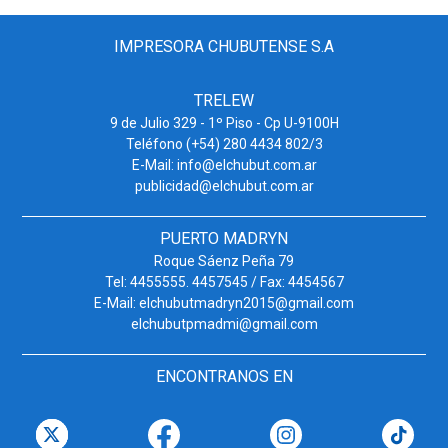
IMPRESORA CHUBUTENSE S.A
TRELEW
9 de Julio 329 - 1º Piso - Cp U-9100H
Teléfono (+54) 280 4434 802/3
E-Mail: info@elchubut.com.ar
publicidad@elchubut.com.ar
PUERTO MADRYN
Roque Sáenz Peña 79
Tel: 4455555. 4457545 / Fax: 4454567
E-Mail: elchubutmadryn2015@gmail.com
elchubutpmadmi@gmail.com
ENCONTRANOS EN