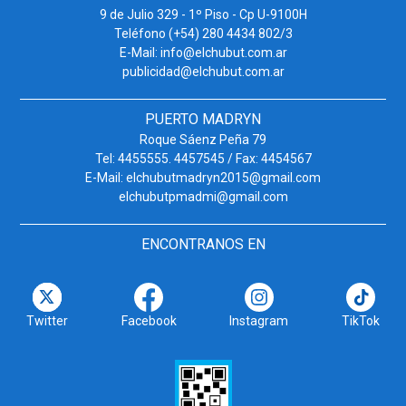
9 de Julio 329 - 1º Piso - Cp U-9100H
Teléfono (+54) 280 4434 802/3
E-Mail: info@elchubut.com.ar
publicidad@elchubut.com.ar
PUERTO MADRYN
Roque Sáenz Peña 79
Tel: 4455555. 4457545 / Fax: 4454567
E-Mail: elchubutmadryn2015@gmail.com
elchubutpmadmi@gmail.com
ENCONTRANOS EN
Twitter
Facebook
Instagram
TikTok