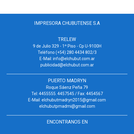
IMPRESORA CHUBUTENSE S.A
TRELEW
9 de Julio 329 - 1º Piso - Cp U-9100H
Teléfono (+54) 280 4434 802/3
E-Mail: info@elchubut.com.ar
publicidad@elchubut.com.ar
PUERTO MADRYN
Roque Sáenz Peña 79
Tel: 4455555. 4457545 / Fax: 4454567
E-Mail: elchubutmadryn2015@gmail.com
elchubutpmadmi@gmail.com
ENCONTRANOS EN