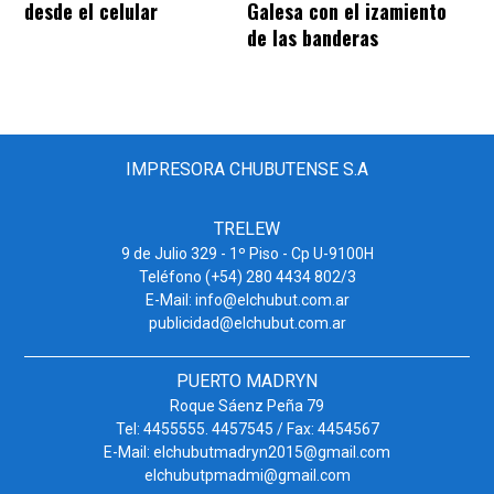
desde el celular
Galesa con el izamiento
de las banderas
IMPRESORA CHUBUTENSE S.A
TRELEW
9 de Julio 329 - 1º Piso - Cp U-9100H
Teléfono (+54) 280 4434 802/3
E-Mail: info@elchubut.com.ar
publicidad@elchubut.com.ar
PUERTO MADRYN
Roque Sáenz Peña 79
Tel: 4455555. 4457545 / Fax: 4454567
E-Mail: elchubutmadryn2015@gmail.com
elchubutpmadmi@gmail.com