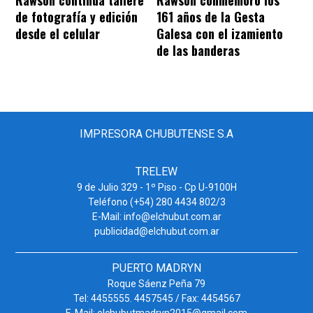
Rawson continúa tallere
Rawson conmemoró los
de fotografía y edición
161 años de la Gesta
desde el celular
Galesa con el izamiento
de las banderas
IMPRESORA CHUBUTENSE S.A
TRELEW
9 de Julio 329 - 1º Piso - Cp U-9100H
Teléfono (+54) 280 4434 802/3
E-Mail: info@elchubut.com.ar
publicidad@elchubut.com.ar
PUERTO MADRYN
Roque Sáenz Peña 79
Tel: 4455555. 4457545 / Fax: 4454567