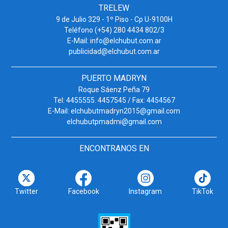
TRELEW
9 de Julio 329 - 1º Piso - Cp U-9100H
Teléfono (+54) 280 4434 802/3
E-Mail: info@elchubut.com.ar
publicidad@elchubut.com.ar
PUERTO MADRYN
Roque Sáenz Peña 79
Tel: 4455555. 4457545 / Fax: 4454567
E-Mail: elchubutmadryn2015@gmail.com
elchubutpmadmi@gmail.com
ENCONTRANOS EN
Twitter
Facebook
Instagram
TikTok