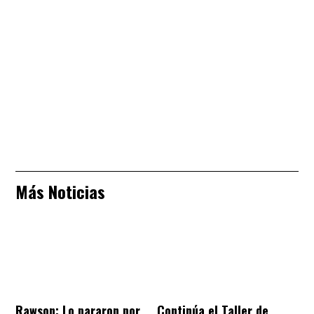
Más Noticias
Rawson: Lo pararon por
Continúa el Taller de