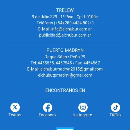
TRELEW
9 de Julio 329 - 1º Piso - Cp U-9100H
Teléfono (+54) 280 4434 802/3
E-Mail: info@elchubut.com.ar
publicidad@elchubut.com.ar
PUERTO MADRYN
Roque Sáenz Peña 79
Tel: 4455555. 4457545 / Fax: 4454567
E-Mail: elchubutmadryn2015@gmail.com
elchubutpmadmi@gmail.com
ENCONTRANOS EN
Twitter
Facebook
Instagram
TikTok