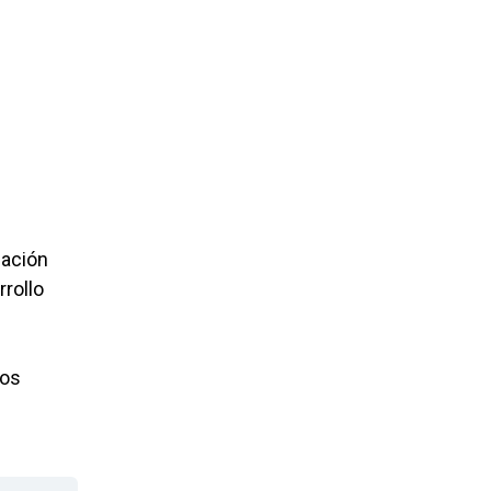
cación
rrollo
pos