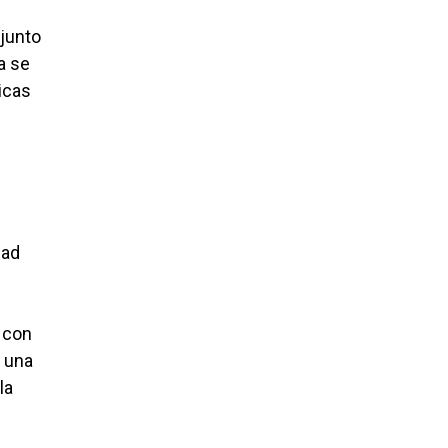
njunto
a se
ticas
dad
, con
r una
la