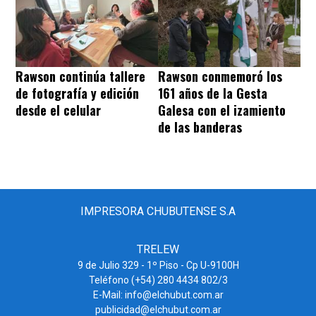
Rawson continúa tallere
Rawson conmemoró los
de fotografía y edición
161 años de la Gesta
desde el celular
Galesa con el izamiento
de las banderas
IMPRESORA CHUBUTENSE S.A
TRELEW
9 de Julio 329 - 1º Piso - Cp U-9100H
Teléfono (+54) 280 4434 802/3
E-Mail: info@elchubut.com.ar
publicidad@elchubut.com.ar