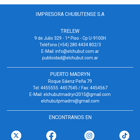
IMPRESORA CHUBUTENSE S.A
TRELEW
9 de Julio 329 - 1º Piso - Cp U-9100H
Teléfono (+54) 280 4434 802/3
E-Mail: info@elchubut.com.ar
publicidad@elchubut.com.ar
PUERTO MADRYN
Roque Sáenz Peña 79
Tel: 4455555. 4457545 / Fax: 4454567
E-Mail: elchubutmadryn2015@gmail.com
elchubutpmadmi@gmail.com
ENCONTRANOS EN