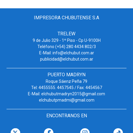
IMPRESORA CHUBUTENSE S.A
TRELEW
9 de Julio 329 - 1º Piso - Cp U-9100H
Teléfono (+54) 280 4434 802/3
E-Mail: info@elchubut.com.ar
publicidad@elchubut.com.ar
PUERTO MADRYN
Roque Sáenz Peña 79
Tel: 4455555. 4457545 / Fax: 4454567
E-Mail: elchubutmadryn2015@gmail.com
elchubutpmadmi@gmail.com
ENCONTRANOS EN