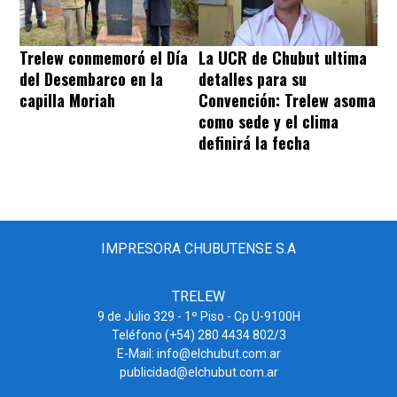
Trelew conmemoró el Día
La UCR de Chubut ultima
del Desembarco en la
detalles para su
capilla Moriah
Convención: Trelew asoma
como sede y el clima
definirá la fecha
IMPRESORA CHUBUTENSE S.A
TRELEW
9 de Julio 329 - 1º Piso - Cp U-9100H
Teléfono (+54) 280 4434 802/3
E-Mail: info@elchubut.com.ar
publicidad@elchubut.com.ar