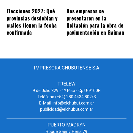
Dos empresas se
Elecciones 2027: Qué
presentaron en la
provincias desdoblan y
licitación para la obra de
cuáles tienen la fecha
pavimentación en Gaiman
confirmada
IMPRESORA CHUBUTENSE S.A
TRELEW
9 de Julio 329 - 1º Piso - Cp U-9100H
Teléfono (+54) 280 4434 802/3
E-Mail: info@elchubut.com.ar
publicidad@elchubut.com.ar
PUERTO MADRYN
Roque Sáenz Peña 79