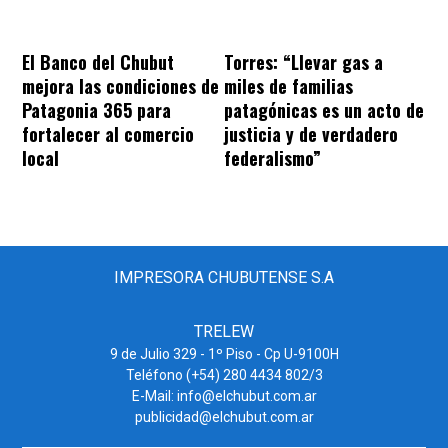
El Banco del Chubut
Torres: “Llevar gas a
mejora las condiciones de
miles de familias
Patagonia 365 para
patagónicas es un acto de
fortalecer al comercio
justicia y de verdadero
local
federalismo”
IMPRESORA CHUBUTENSE S.A
TRELEW
9 de Julio 329 - 1º Piso - Cp U-9100H
Teléfono (+54) 280 4434 802/3
E-Mail: info@elchubut.com.ar
publicidad@elchubut.com.ar