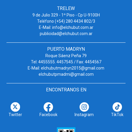
TRELEW
9 de Julio 329 - 1º Piso - Cp U-9100H
Teléfono (+54) 280 4434 802/3
E-Mail: info@elchubut.com.ar
publicidad@elchubut.com.ar
PUERTO MADRYN
Roque Sáenz Peña 79
Tel: 4455555. 4457545 / Fax: 4454567
E-Mail: elchubutmadryn2015@gmail.com
elchubutpmadmi@gmail.com
ENCONTRANOS EN
Twitter
Facebook
Instagram
TikTok