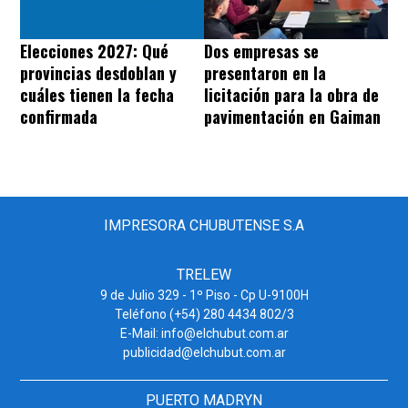
Dos empresas se
Elecciones 2027: Qué
presentaron en la
provincias desdoblan y
licitación para la obra de
cuáles tienen la fecha
pavimentación en Gaiman
confirmada
IMPRESORA CHUBUTENSE S.A
TRELEW
9 de Julio 329 - 1º Piso - Cp U-9100H
Teléfono (+54) 280 4434 802/3
E-Mail: info@elchubut.com.ar
publicidad@elchubut.com.ar
PUERTO MADRYN