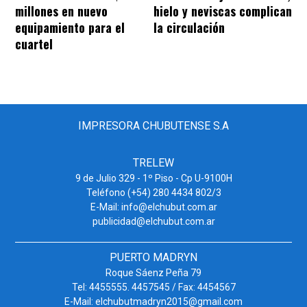
millones en nuevo
hielo y neviscas complican
equipamiento para el
la circulación
cuartel
IMPRESORA CHUBUTENSE S.A
TRELEW
9 de Julio 329 - 1º Piso - Cp U-9100H
Teléfono (+54) 280 4434 802/3
E-Mail: info@elchubut.com.ar
publicidad@elchubut.com.ar
PUERTO MADRYN
Roque Sáenz Peña 79
Tel: 4455555. 4457545 / Fax: 4454567
E-Mail: elchubutmadryn2015@gmail.com