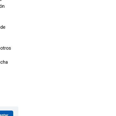
ión
 de
 otros
icha
entar