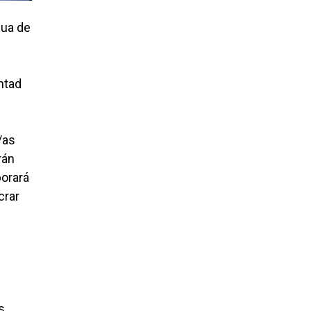
gua de
ntad
/as
rán
borará
crar
s