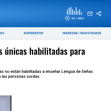
EDICIÓN IMPRESA
FUNEBRES
90.1 Mhz
RES
SUPERDEPOR
INGRESAR
/
REGISTRARSE
s únicas habilitadas para
as no están habilitadas a enseñar Lengua de Señas
 a las personas sordas.