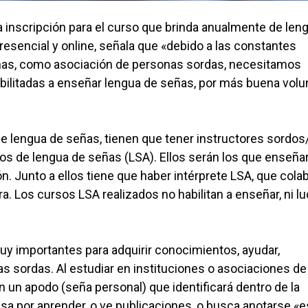
 la inscripción para el curso que brinda anualmente de len
esencial y online, señala que «debido a las constantes
ñas, como asociación de personas sordas, necesitamos
abilitadas a enseñar lengua de señas, por más buena volu
e lengua de señas, tienen que tener instructores sordos
os de lengua de señas (LSA). Ellos serán los que enseña
. Junto a ellos tiene que haber intérprete LSA, que cola
ra. Los cursos LSA realizados no habilitan a enseñar, ni lu
uy importantes para adquirir conocimientos, ayudar,
onas sordas. Al estudiar en instituciones o asociaciones de
n un apodo (seña personal) que identificará dentro de la
sa por aprender, o ve publicaciones, o busca anotarse «e