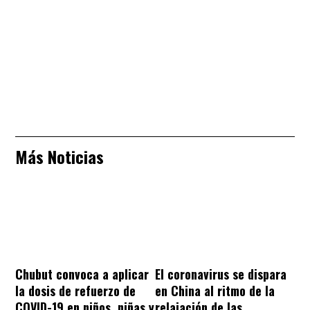
Más Noticias
Chubut convoca a aplicar
El coronavirus se dispara
la dosis de refuerzo de
en China al ritmo de la
COVID-19 en niños, niñas y
relajación de las