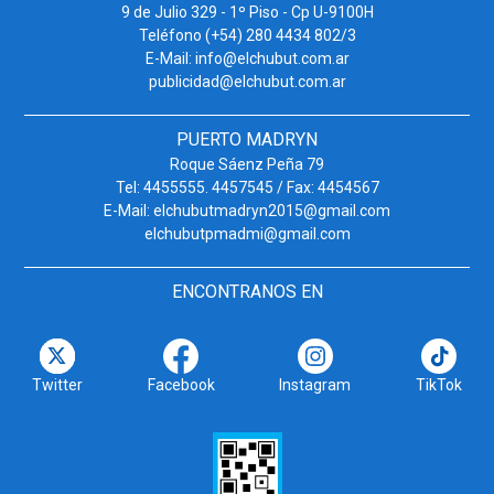
9 de Julio 329 - 1º Piso - Cp U-9100H
Teléfono (+54) 280 4434 802/3
E-Mail: info@elchubut.com.ar
publicidad@elchubut.com.ar
PUERTO MADRYN
Roque Sáenz Peña 79
Tel: 4455555. 4457545 / Fax: 4454567
E-Mail: elchubutmadryn2015@gmail.com
elchubutpmadmi@gmail.com
ENCONTRANOS EN
Twitter
Facebook
Instagram
TikTok