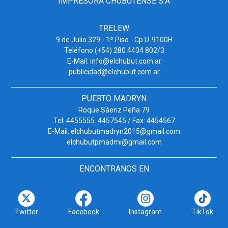
IMPRESORA CHUBUTENSE S.A
TRELEW
9 de Julio 329 - 1º Piso - Cp U-9100H
Teléfono (+54) 280 4434 802/3
E-Mail: info@elchubut.com.ar
publicidad@elchubut.com.ar
PUERTO MADRYN
Roque Sáenz Peña 79
Tel: 4455555. 4457545 / Fax: 4454567
E-Mail: elchubutmadryn2015@gmail.com
elchubutpmadmi@gmail.com
ENCONTRANOS EN
Twitter
Facebook
Instagram
TikTok