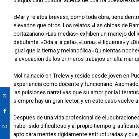
disquisición cultural acerca de cuanta poesía existe 
«Mar y relatos breves», como toda obra, tiene dent
elevados que otros. Los relatos «Las chicas de Bar
cortazariano «Las medias» exhiben un manejo del l
debutante. «Oda a la gata», «Luna», «Higueras» y «Dí
igual que la tierna y melancólica «Quinientas noch
la evocación de los primeros trabajos en alta mar qu
Molina nació en Trelew y reside desde joven en Pue
experiencia como docente y funcionario. Asomado ya
las pulsiones narrativas que su amor por la literat
siempre hay un gran lector, y en este caso vuelve a 
Después de una vida profesional de elucubraciones y
haber sido dificultoso y al propio tiempo gratifican
apto para mentes rígidamente estructuradas y que, 