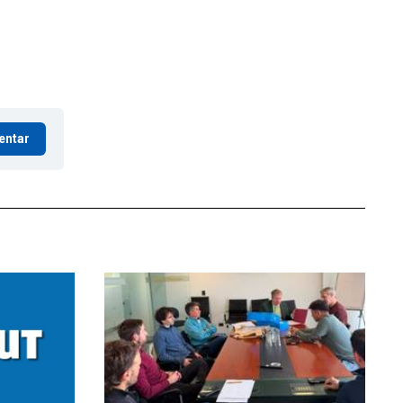
entar