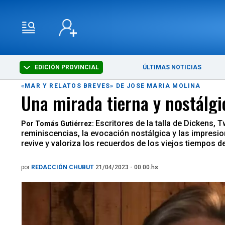
EDICIÓN PROVINCIAL
ÚLTIMAS NOTICIAS
«MAR Y RELATOS BREVES» DE JOSE MARIA MOLINA
Una mirada tierna y nostálgic
Escritores de la talla de Dickens, Tw
Por Tomás Gutiérrez:
reminiscencias, la evocación nostálgica y las impresi
revive y valoriza los recuerdos de los viejos tiempos d
por
REDACCIÓN CHUBUT
21/04/2023 - 00.00.hs