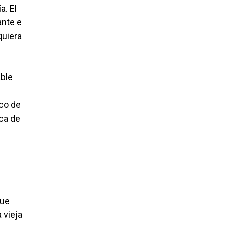
a. El
ante e
quiera
able
ico de
ca de
que
 vieja