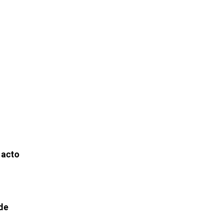
 acto
nde