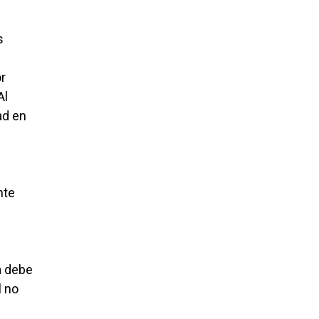
s
r
Al
ad en
nte
a debe
l no