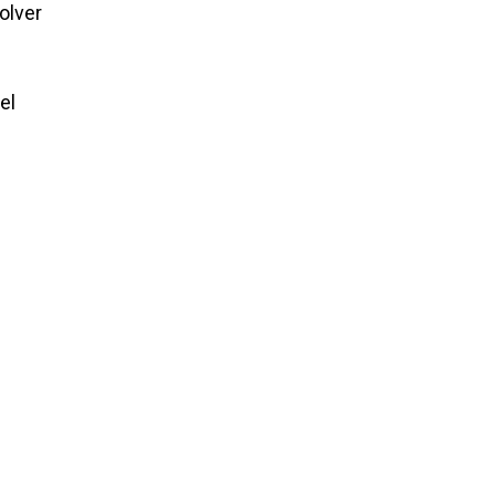
olver
el
ncia.