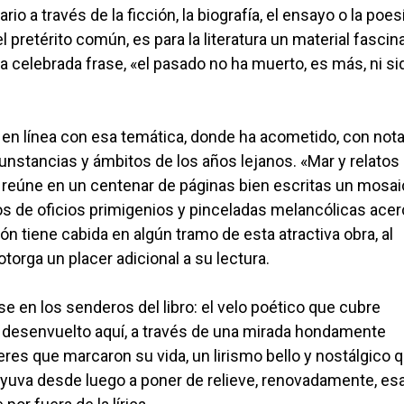
 a través de la ficción, la biografía, el ensayo o la poesí
 pretérito común, es para la literatura un material fascin
a celebrada frase, «el pasado no ha muerto, es más, ni si
o en línea con esa temática, donde ha acometido, con not
rcunstancias y ámbitos de los años lejanos. «Mar y relatos
a, reúne en un centenar de páginas bien escritas un mosa
os de oficios primigenios y pinceladas melancólicas acer
n tiene cabida en algún tramo de esta atractiva obra, al
torga un placer adicional a su lectura.
se en los senderos del libro: el velo poético que cubre
ha desenvuelto aquí, a través de una mirada hondamente
es que marcaron su vida, un lirismo bello y nostálgico 
yuva desde luego a poner de relieve, renovadamente, esa