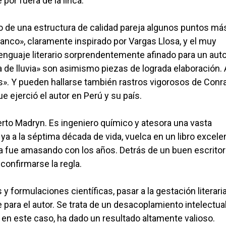
por fuera de la lírica.
ro de una estructura de calidad pareja algunos puntos má
ranco», claramente inspirado por Vargas Llosa, y el muy
enguaje literario sorprendentemente afinado para un auto
a de lluvia» son asimismo piezas de lograda elaboración. 
es». Y pueden hallarse también rastros vigorosos de Conr
e ejerció el autor en Perú y su país.
rto Madryn. Es ingeniero químico y atesora una vasta
 a la séptima década de vida, vuelca en un libro excele
ura fue amasando con los años. Detrás de un buen escritor
confirmarse la regla.
 formulaciones científicas, pasar a la gestación literari
te para el autor. Se trata de un desacoplamiento intelectua
en este caso, ha dado un resultado altamente valioso.