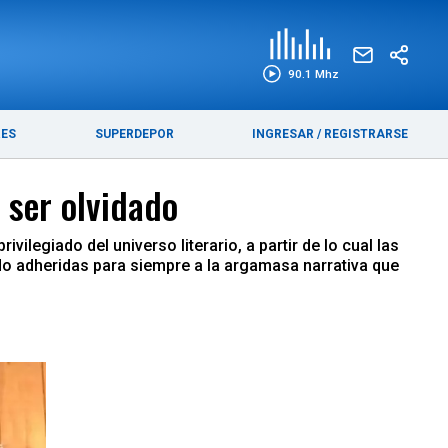
EDICIÓN IMPRESA
FUNEBRES
90.1 Mhz
RES
SUPERDEPOR
INGRESAR
/
REGISTRARSE
 ser olvidado
rivilegiado del universo literario, a partir de lo cual las
do adheridas para siempre a la argamasa narrativa que