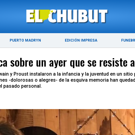
ÚLTIMAS NOTICIAS
PUERTO MADRYN
PUERTO MADRYN
EDICIÓN IMPRESA
FUNEB
a sobre un ayer que se resiste a
ain y Proust instalaron a la infancia y la juventud en un sitio p
ones -dolorosas o alegres- de la esquiva memoria han queda
el pasado personal.