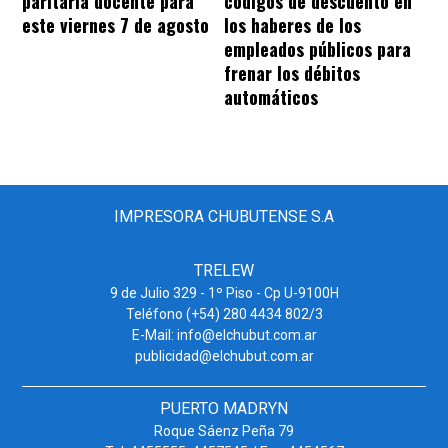
paritaria docente para
códigos de descuento en
este viernes 7 de agosto
los haberes de los
empleados públicos para
frenar los débitos
automáticos
IMPRESORA CHUBUTENSE S.A
TRELEW
9 de Julio 329 - 1º Piso - Cp U-9100H
Teléfono (+54) 280 4434 802/3
E-Mail: info@elchubut.com.ar
publicidad@elchubut.com.ar
PUERTO MADRYN
Roque Sáenz Peña 79