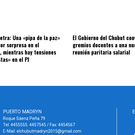
letra: Una «pipa de la paz»
El Gobierno del Chubut con
por sorpresa en el
gremios docentes a una nu
o, mientras hay tensiones
reunión paritaria salarial
tas» en el PJ
PUERTO MADRYN
Roque Sáenz Peña 79
Tel: 4455555. 4457545 / Fax: 4454567
E-Mail: elchubutmadryn2015@gmail.com