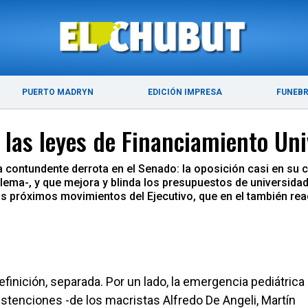
ÚLTIMAS NOTICIAS
PUERTO MADRYN
PUERTO MADRYN
EDICIÓN IMPRESA
FUNEB
 las leyes de Financiamiento Uni
na contundente derrota en el Senado: la oposición casi en su 
lema-, y que mejora y blinda los presupuestos de universid
os próximos movimientos del Ejecutivo, que en el también rea
finición, separada. Por un lado, la emergencia pediátrica
bstenciones -de los macristas Alfredo De Angeli, Martín