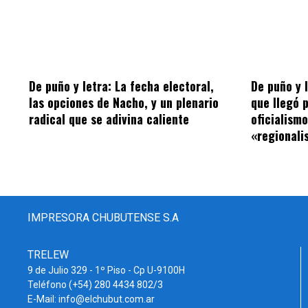
De puño y letra: La fecha electoral,
De puño y 
las opciones de Nacho, y un plenario
que llegó 
radical que se adivina caliente
oficialism
«regionalis
IMPRESORA CHUBUTENSE S.A
TRELEW
9 de Julio 329 - 1º Piso - Cp U-9100H
Teléfono (+54) 280 4434 802/3
E-Mail: info@elchubut.com.ar