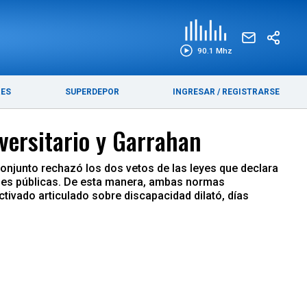
EDICIÓN IMPRESA
FUNEBRES
90.1 Mhz
RES
SUPERDEPOR
INGRESAR
/
REGISTRARSE
versitario y Garrahan
conjunto rechazó los dos vetos de las leyes que declara
ades públicas. De esta manera, ambas normas
ctivado articulado sobre discapacidad dilató, días