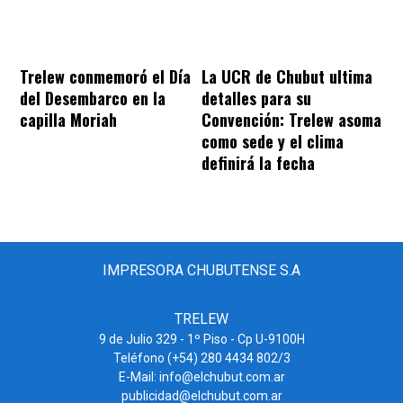
Trelew conmemoró el Día
La UCR de Chubut ultima
del Desembarco en la
detalles para su
capilla Moriah
Convención: Trelew asoma
como sede y el clima
definirá la fecha
IMPRESORA CHUBUTENSE S.A
TRELEW
9 de Julio 329 - 1º Piso - Cp U-9100H
Teléfono (+54) 280 4434 802/3
E-Mail: info@elchubut.com.ar
publicidad@elchubut.com.ar