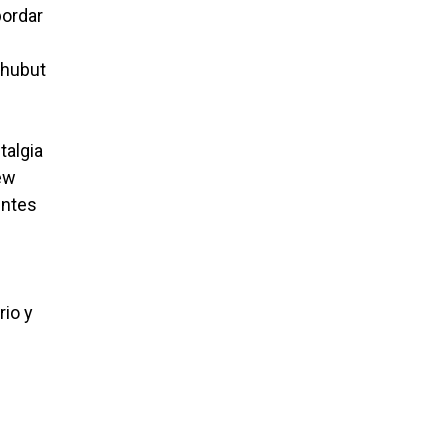
bordar
Chubut
talgia
lew
entes
n
rio y