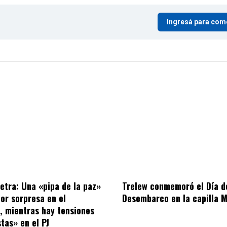
Ingresá para com
letra: Una «pipa de la paz»
Trelew conmemoró el Día d
por sorpresa en el
Desembarco en la capilla M
o, mientras hay tensiones
tas» en el PJ