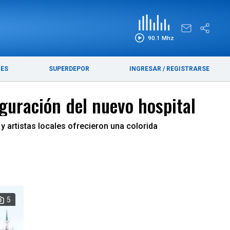
EDICIÓN IMPRESA
FUNEBRES
90.1 Mhz
RES
SUPERDEPOR
INGRESAR
/
REGISTRARSE
uguración del nuevo hospital
y artistas locales ofrecieron una colorida
5