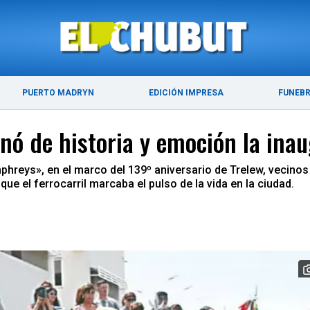
ÚLTIMAS NOTICIAS
PUERTO MADRYN
PUERTO MADRYN
EDICIÓN IMPRESA
FUNEB
enó de historia y emoción la ina
hreys», en el marco del 139º aniversario de Trelew, vecinos 
ue el ferrocarril marcaba el pulso de la vida en la ciudad.