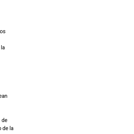
Dos
 la
sean
) de
 de la