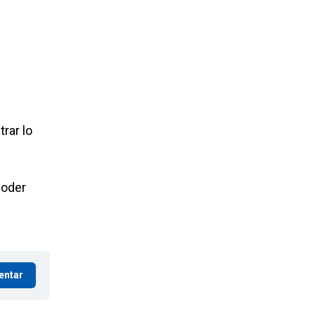
rar lo
Poder
entar