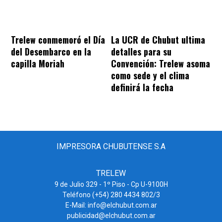
Trelew conmemoró el Día
La UCR de Chubut ultima
del Desembarco en la
detalles para su
capilla Moriah
Convención: Trelew asoma
como sede y el clima
definirá la fecha
IMPRESORA CHUBUTENSE S.A
TRELEW
9 de Julio 329 - 1º Piso - Cp U-9100H
Teléfono (+54) 280 4434 802/3
E-Mail: info@elchubut.com.ar
publicidad@elchubut.com.ar