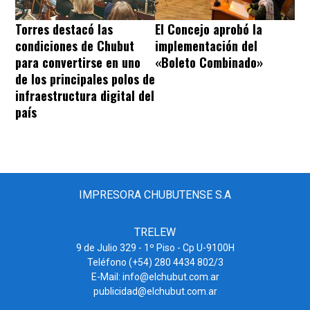
Torres destacó las
El Concejo aprobó la
condiciones de Chubut
implementación del
para convertirse en uno
«Boleto Combinado»
de los principales polos de
infraestructura digital del
país
IMPRESORA CHUBUTENSE S.A
TRELEW
9 de Julio 329 - 1º Piso - Cp U-9100H
Teléfono (+54) 280 4434 802/3
E-Mail: info@elchubut.com.ar
publicidad@elchubut.com.ar