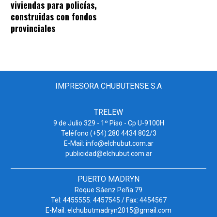
viviendas para policías,
construidas con fondos
provinciales
IMPRESORA CHUBUTENSE S.A
TRELEW
9 de Julio 329 - 1º Piso - Cp U-9100H
Teléfono (+54) 280 4434 802/3
E-Mail: info@elchubut.com.ar
publicidad@elchubut.com.ar
PUERTO MADRYN
Roque Sáenz Peña 79
Tel: 4455555. 4457545 / Fax: 4454567
E-Mail: elchubutmadryn2015@gmail.com