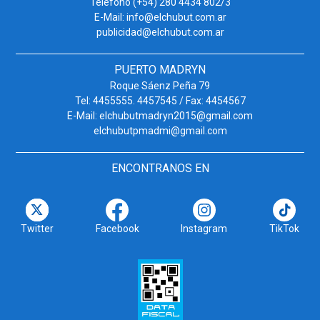
Teléfono (+54) 280 4434 802/3
E-Mail: info@elchubut.com.ar
publicidad@elchubut.com.ar
PUERTO MADRYN
Roque Sáenz Peña 79
Tel: 4455555. 4457545 / Fax: 4454567
E-Mail: elchubutmadryn2015@gmail.com
elchubutpmadmi@gmail.com
ENCONTRANOS EN
Twitter
Facebook
Instagram
TikTok