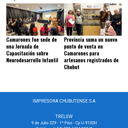
Camarones fue sede de
Provincia suma un nuevo
una Jornada de
punto de venta en
Capacitación sobre
Camarones para
Neurodesarrollo Infantil
artesanos registrados de
Chubut
IMPRESORA CHUBUTENSE S.A
TRELEW
9 de Julio 329 - 1º Piso - Cp U-9100H