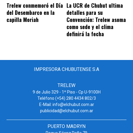
Trelew conmemoró el Día
La UCR de Chubut ultima
del Desembarco en la
detalles para su
capilla Moriah
Convención: Trelew asoma
como sede y el clima
definirá la fecha
IMPRESORA CHUBUTENSE S.A
TRELEW
9 de Julio 329 - 1º Piso - Cp U-9100H
Teléfono (+54) 280 4434 802/3
E-Mail: info@elchubut.com.ar
publicidad@elchubut.com.ar
PUERTO MADRYN
Roque Sáenz Peña 79