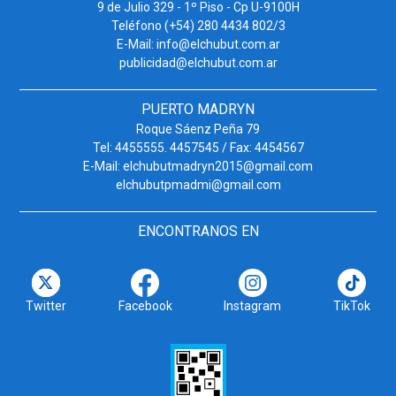
9 de Julio 329 - 1º Piso - Cp U-9100H
Teléfono (+54) 280 4434 802/3
E-Mail: info@elchubut.com.ar
publicidad@elchubut.com.ar
PUERTO MADRYN
Roque Sáenz Peña 79
Tel: 4455555. 4457545 / Fax: 4454567
E-Mail: elchubutmadryn2015@gmail.com
elchubutpmadmi@gmail.com
ENCONTRANOS EN
Twitter
Facebook
Instagram
TikTok