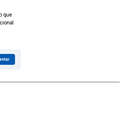
do que
cional
entar