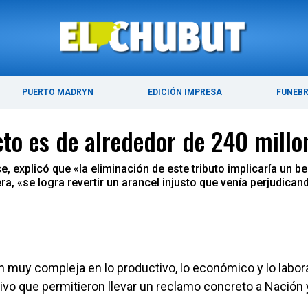
ÚLTIMAS NOTICIAS
PUERTO MADRYN
PUERTO MADRYN
EDICIÓN IMPRESA
FUNEB
ecto es de alrededor de 240 mill
, explicó que «la eliminación de este tributo implicaría un b
era, «se logra revertir un arancel injusto que venía perjudi
n muy compleja en lo productivo, lo económico y lo laboral
ivo que permitieron llevar un reclamo concreto a Nación 