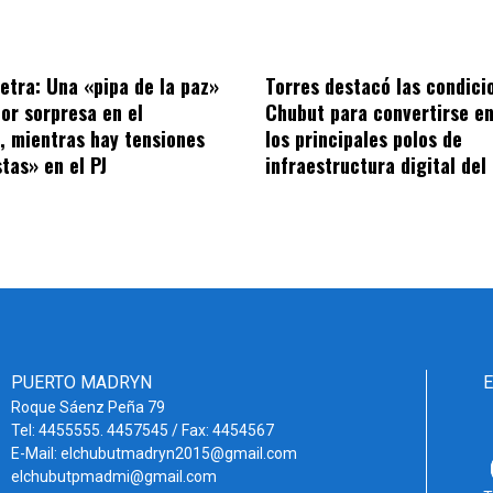
letra: Una «pipa de la paz»
Torres destacó las condici
por sorpresa en el
Chubut para convertirse en
o, mientras hay tensiones
los principales polos de
tas» en el PJ
infraestructura digital del
PUERTO MADRYN
Roque Sáenz Peña 79
Tel: 4455555. 4457545 / Fax: 4454567
E-Mail: elchubutmadryn2015@gmail.com
elchubutpmadmi@gmail.com