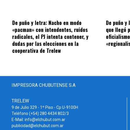
De puño y letra: Nacho en modo
De puño y 
«pacman» con intendentes, ruidos
que llegó 
radicales, el PJ intenta contener, y
oficialism
dudas por las elecciones en la
«regionalis
cooperativa de Trelew
IMPRESORA CHUBUTENSE S.A
TRELEW
9 de Julio 329 - 1º Piso - Cp U-9100H
Teléfono (+54) 280 4434 802/3
E-Mail: info@elchubut.com.ar
publicidad@elchubut.com.ar