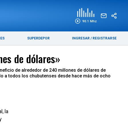
EDICIÓN IMPRESA
FUNEBRES
90.1 Mhz
RES
SUPERDEPOR
INGRESAR
/
REGISTRARSE
ones de dólares»
eneficio de alrededor de 240 millones de dólares de
cando a todos los chubutenses desde hace más de ocho
, la
y