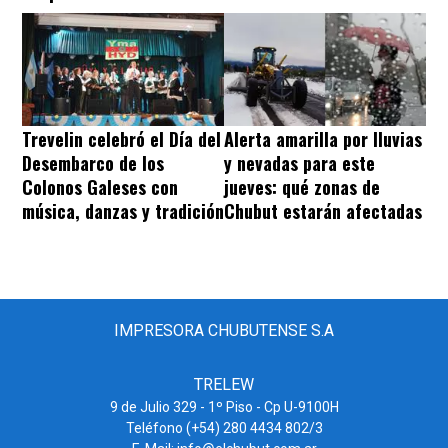
Trevelin celebró el Día del
Alerta amarilla por lluvias
Desembarco de los
y nevadas para este
Colonos Galeses con
jueves: qué zonas de
música, danzas y tradición
Chubut estarán afectadas
IMPRESORA CHUBUTENSE S.A
TRELEW
9 de Julio 329 - 1º Piso - Cp U-9100H
Teléfono (+54) 280 4434 802/3