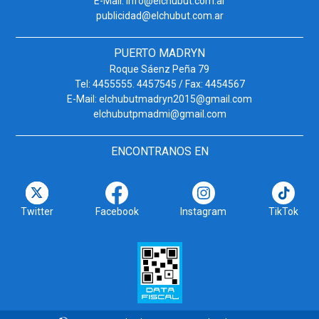
E-Mail: info@elchubut.com.ar
publicidad@elchubut.com.ar
PUERTO MADRYN
Roque Sáenz Peña 79
Tel: 4455555. 4457545 / Fax: 4454567
E-Mail: elchubutmadryn2015@gmail.com
elchubutpmadmi@gmail.com
ENCONTRANOS EN
Twitter
Facebook
Instagram
TikTok