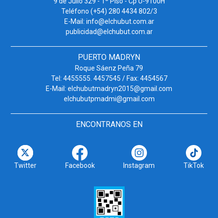
9 de Julio 329 - 1º Piso - Cp U-9100H
Teléfono (+54) 280 4434 802/3
E-Mail: info@elchubut.com.ar
publicidad@elchubut.com.ar
PUERTO MADRYN
Roque Sáenz Peña 79
Tel: 4455555. 4457545 / Fax: 4454567
E-Mail: elchubutmadryn2015@gmail.com
elchubutpmadmi@gmail.com
ENCONTRANOS EN
Twitter
Facebook
Instagram
TikTok