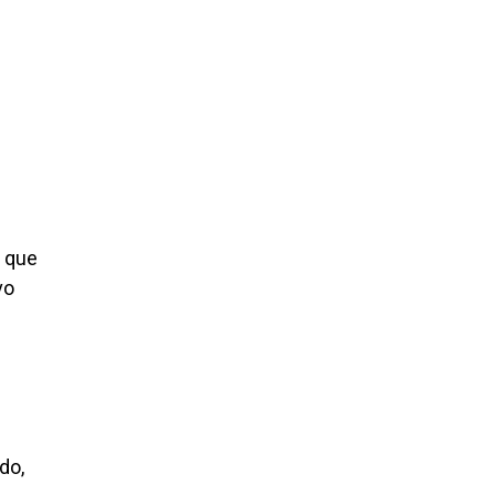
, que
vo
do,