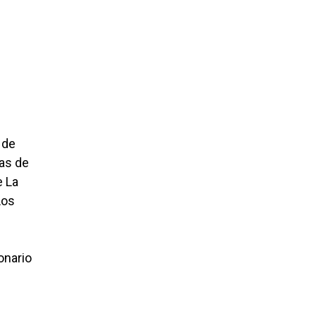
 de
nas de
e La
Los
onario