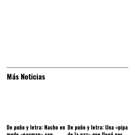
Más Noticias
De puño y letra: Nacho en
De puño y letra: Una «pipa
modo «pacman» con
de la paz» que llegó por