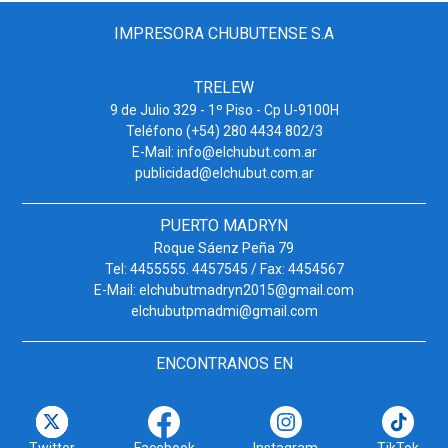
IMPRESORA CHUBUTENSE S.A
TRELEW
9 de Julio 329 - 1º Piso - Cp U-9100H
Teléfono (+54) 280 4434 802/3
E-Mail: info@elchubut.com.ar
publicidad@elchubut.com.ar
PUERTO MADRYN
Roque Sáenz Peña 79
Tel: 4455555. 4457545 / Fax: 4454567
E-Mail: elchubutmadryn2015@gmail.com
elchubutpmadmi@gmail.com
ENCONTRANOS EN
Twitter
Facebook
Instagram
TikTok