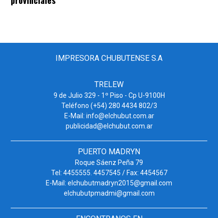
provinciales
IMPRESORA CHUBUTENSE S.A
TRELEW
9 de Julio 329 - 1º Piso - Cp U-9100H
Teléfono (+54) 280 4434 802/3
E-Mail: info@elchubut.com.ar
publicidad@elchubut.com.ar
PUERTO MADRYN
Roque Sáenz Peña 79
Tel: 4455555. 4457545 / Fax: 4454567
E-Mail: elchubutmadryn2015@gmail.com
elchubutpmadmi@gmail.com