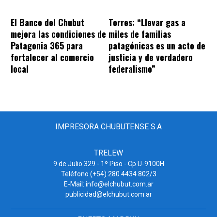
El Banco del Chubut
Torres: “Llevar gas a
mejora las condiciones de
miles de familias
Patagonia 365 para
patagónicas es un acto de
fortalecer al comercio
justicia y de verdadero
local
federalismo”
IMPRESORA CHUBUTENSE S.A
TRELEW
9 de Julio 329 - 1º Piso - Cp U-9100H
Teléfono (+54) 280 4434 802/3
E-Mail: info@elchubut.com.ar
publicidad@elchubut.com.ar