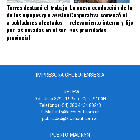
Torres destacó el trabajo
La nueva conducción de la
de los equipos que asisten
Cooperativa comenzó el
a pobladores afectados
relevamiento interno y fijó
por las nevadas en el sur
sus prioridades
provincial
IMPRESORA CHUBUTENSE S.A
TRELEW
9 de Julio 329 - 1º Piso - Cp U-9100H
Teléfono (+54) 280 4434 802/3
E-Mail: info@elchubut.com.ar
publicidad@elchubut.com.ar
PUERTO MADRYN