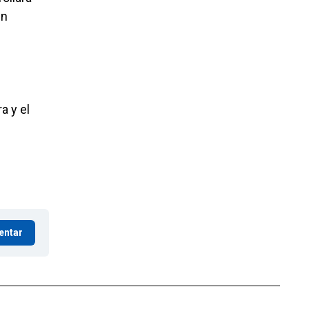
en
a y el
entar