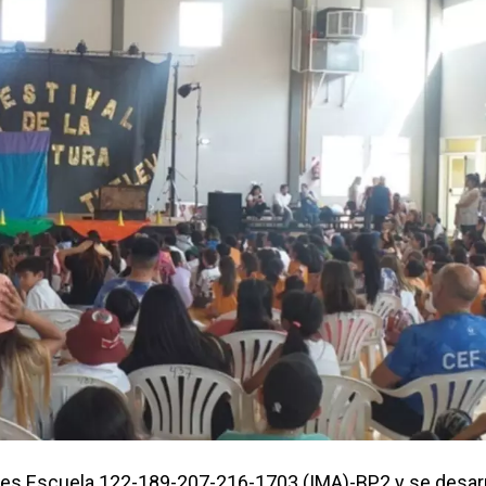
ares Escuela 122-189-207-216-1703 (IMA)-BP2 y se desarr