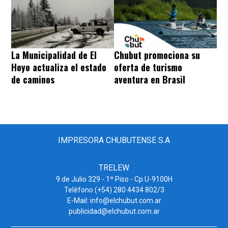
La Municipalidad de El
Chubut promociona su
Hoyo actualiza el estado
oferta de turismo
de caminos
aventura en Brasil
IMPRESORA CHUBUTENSE S.A
TRELEW
9 de Julio 329 - 1º Piso - Cp U-9100H
Teléfono (+54) 280 4434 802/3
E-Mail: info@elchubut.com.ar
publicidad@elchubut.com.ar