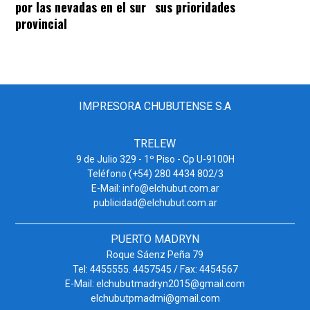
por las nevadas en el sur
sus prioridades
provincial
IMPRESORA CHUBUTENSE S.A
TRELEW
9 de Julio 329 - 1º Piso - Cp U-9100H
Teléfono (+54) 280 4434 802/3
E-Mail: info@elchubut.com.ar
publicidad@elchubut.com.ar
PUERTO MADRYN
Roque Sáenz Peña 79
Tel: 4455555. 4457545 / Fax: 4454567
E-Mail: elchubutmadryn2015@gmail.com
elchubutpmadmi@gmail.com