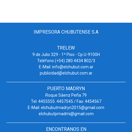
IMPRESORA CHUBUTENSE S.A
TRELEW
9 de Julio 329 - 1º Piso - Cp U-9100H
Teléfono (+54) 280 4434 802/3
E-Mail: info@elchubut.com.ar
publicidad@elchubut.com.ar
PUERTO MADRYN
Roque Sáenz Peña 79
Tel: 4455555. 4457545 / Fax: 4454567
E-Mail: elchubutmadryn2015@gmail.com
elchubutpmadmi@gmail.com
ENCONTRANOS EN