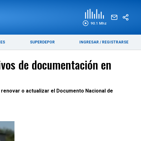
EDICIÓN IMPRESA
FUNEBRES
90.1 Mhz
RES
SUPERDEPOR
INGRESAR
/
REGISTRARSE
ativos de documentación en
r, renovar o actualizar el Documento Nacional de