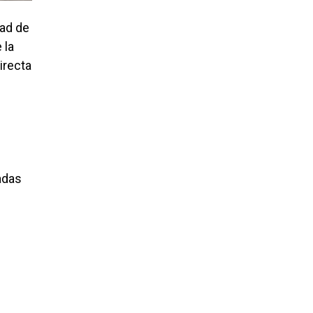
dad de
 la
irecta
adas