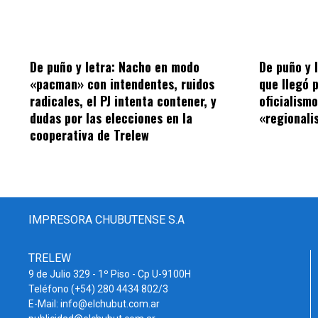
De puño y letra: Nacho en modo
De puño y 
«pacman» con intendentes, ruidos
que llegó 
radicales, el PJ intenta contener, y
oficialism
dudas por las elecciones en la
«regionalis
cooperativa de Trelew
IMPRESORA CHUBUTENSE S.A
TRELEW
9 de Julio 329 - 1º Piso - Cp U-9100H
Teléfono (+54) 280 4434 802/3
E-Mail: info@elchubut.com.ar