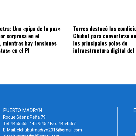
letra: Una «pipa de la paz»
Torres destacó las condici
por sorpresa en el
Chubut para convertirse en
o, mientras hay tensiones
los principales polos de
tas» en el PJ
infraestructura digital del
PUERTO MADRYN
Roque Sáenz Peña 79
Tel: 4455555. 4457545 / Fax: 4454567
E-Mail: elchubutmadryn2015@gmail.com