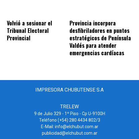
Volvió a sesionar el
Provincia incorpora
Tribunal Electoral
desfibriladores en puntos
Provincial
estratégicos de Península
Valdés para atender
emergencias cardíacas
IMPRESORA CHUBUTENSE S.A
TRELEW
9 de Julio 329 - 1º Piso - Cp U-9100H
Teléfono (+54) 280 4434 802/3
E-Mail: info@elchubut.com.ar
publicidad@elchubut.com.ar