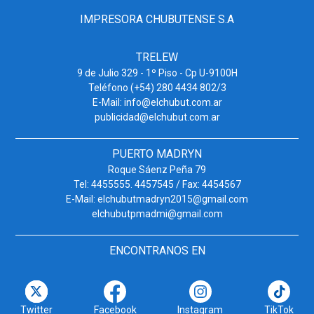
IMPRESORA CHUBUTENSE S.A
TRELEW
9 de Julio 329 - 1º Piso - Cp U-9100H
Teléfono (+54) 280 4434 802/3
E-Mail: info@elchubut.com.ar
publicidad@elchubut.com.ar
PUERTO MADRYN
Roque Sáenz Peña 79
Tel: 4455555. 4457545 / Fax: 4454567
E-Mail: elchubutmadryn2015@gmail.com
elchubutpmadmi@gmail.com
ENCONTRANOS EN
Twitter
Facebook
Instagram
TikTok