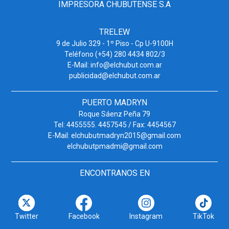
IMPRESORA CHUBUTENSE S.A
TRELEW
9 de Julio 329 - 1º Piso - Cp U-9100H
Teléfono (+54) 280 4434 802/3
E-Mail: info@elchubut.com.ar
publicidad@elchubut.com.ar
PUERTO MADRYN
Roque Sáenz Peña 79
Tel: 4455555. 4457545 / Fax: 4454567
E-Mail: elchubutmadryn2015@gmail.com
elchubutpmadmi@gmail.com
ENCONTRANOS EN
Twitter
Facebook
Instagram
TikTok